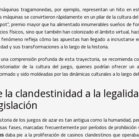
máquinas tragamonedas, por ejemplo, representan un hito en esta
s máquinas se convirtieron rápidamente en un pilar de la cultura de
kpot", premio mayor que ha alimentado innumerables sueños de fort
cios físicos, sino que también han colonizado el ámbito virtual, hac
 fenómeno refleja cómo las apuestas han llegado a incrustarse en l
edad y sus transformaciones a lo largo de la historia.
 una comprensión profunda de esta trayectoria, se recomienda co
istoriador de la cultura del juego, quienes podrían ofrecer un
ormado y sido moldeadas por las dinámicas culturales a lo largo de
 la clandestinidad a la legalid
gislación
istoria de los juegos de azar es tan antigua como la humanidad, pe
rsas fases, marcadas frecuentemente por períodos de prohibición 
os
daba pie a la proliferación de casinos clandestinos que operaba