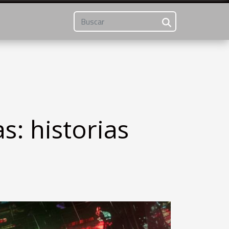
s: historias