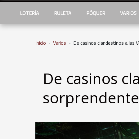
LOTERÍA
RULETA
PÓQUER
VARIOS
Inicio
Varios
De casinos clandestinos a las 
De casinos cla
sorprendente