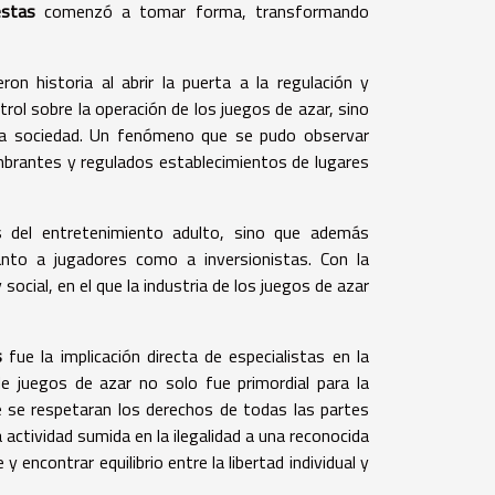
estas
comenzó a tomar forma, transformando
eron historia al abrir la puerta a la regulación y
rol sobre la operación de los juegos de azar, sino
la sociedad. Un fenómeno que se pudo observar
umbrantes y regulados establecimientos de lugares
s del entretenimiento adulto, sino que además
anto a jugadores como a inversionistas. Con la
ocial, en el que la industria de los juegos de azar
s
fue la implicación directa de especialistas en la
de juegos de azar no solo fue primordial para la
e se respetaran los derechos de todas las partes
actividad sumida en la ilegalidad a una reconocida
ncontrar equilibrio entre la libertad individual y