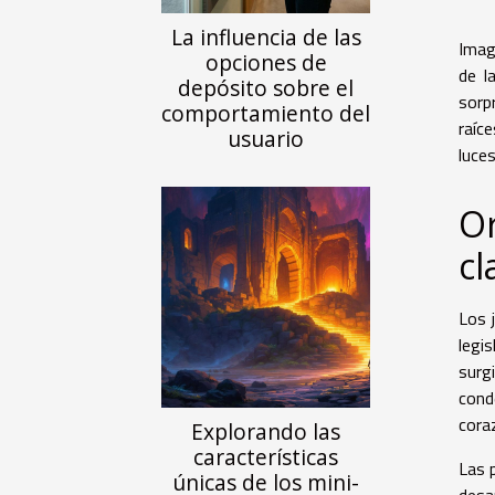
La influencia de las
Imag
opciones de
de l
depósito sobre el
sorp
comportamiento del
raíc
usuario
luce
Or
cl
Los 
legi
surg
cond
coraz
Explorando las
características
Las 
únicas de los mini-
desa