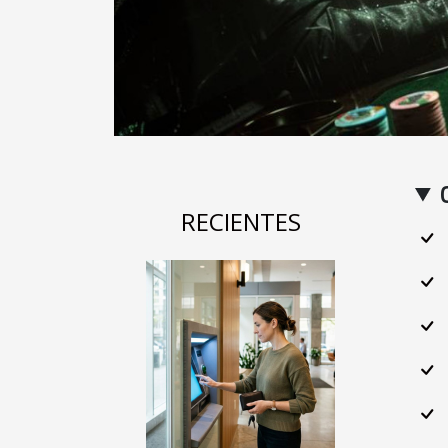
RECIENTES