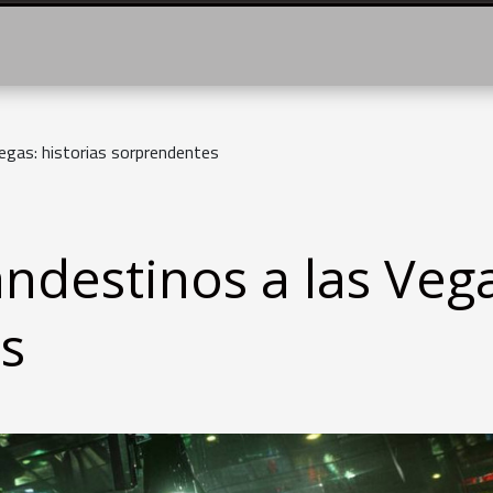
Vegas: historias sorprendentes
ndestinos a las Vega
s