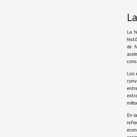
La
La h
hist
de N
acel
cons
Los 
conve
entr
extr
mill
En l
refi
econ
casi