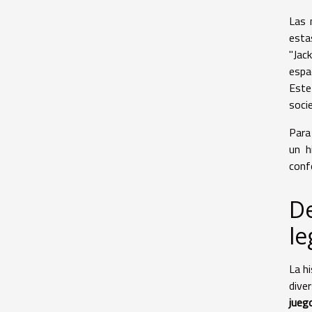
Las 
esta
"Jac
espa
Este
soci
Para
un h
conf
De
le
La h
dive
jueg