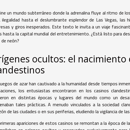
ine un mundo subterráneo donde la adrenalina fluye al ritmo de lo
a ilegalidad hasta el deslumbrante esplendor de Las Vegas, las h
resas y giros inesperados. Este texto le invita a un viaje fascinant
es hasta la capital mundial del entretenimiento. ¿Está listo para de
s de neón?
ígenes ocultos: el nacimiento 
andestinos
juegos de azar han cautivado a la humanidad desde tiempos inmemor
slaciones, los entusiastas encontraron en los casinos clandest
ieron en distintas épocas y lugares del mundo como un desafí
enaban tales prácticas. A menudo vinculados a la sociedad cland
ón de las ciudades o en sus periferias, eludiendo la vigilancia de la
primeras apariciones de estos casinos se remontan a la época de la
rrollaban en salones ocultos y reservados exclusivamente para la