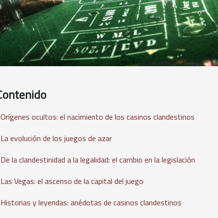
Contenido
Orígenes ocultos: el nacimiento de los casinos clandestinos
La evolución de los juegos de azar
De la clandestinidad a la legalidad: el cambio en la legislación
Las Vegas: el ascenso de la capital del juego
Historias y leyendas: anédotas de casinos clandestinos