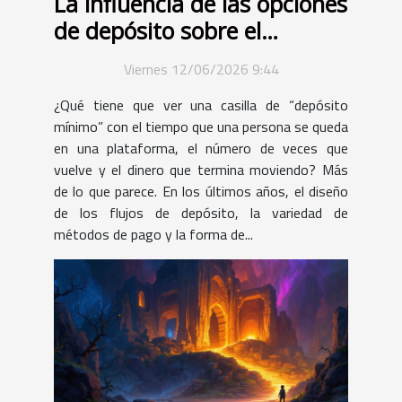
La influencia de las opciones
de depósito sobre el
comportamiento del usuario
Viernes 12/06/2026 9:44
¿Qué tiene que ver una casilla de “depósito
mínimo” con el tiempo que una persona se queda
en una plataforma, el número de veces que
vuelve y el dinero que termina moviendo? Más
de lo que parece. En los últimos años, el diseño
de los flujos de depósito, la variedad de
métodos de pago y la forma de...