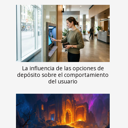
La influencia de las opciones de
depósito sobre el comportamiento
del usuario