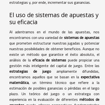
estrategias y, por ende, incrementar sus ganancias.
El uso de sistemas de apuestas y
su eficacia
Al adentrarnos en el mundo de las apuestas, nos
encontramos con una variedad de
sistemas de apuestas
que prometen estructurar nuestras jugadas y potenciar
nuestras posibilidades de obtener beneficios. Aunque no
existe un método que garantice el éxito absoluto, el
análisis de la
eficacia de sistemas
puede propiciar una
gestión más inteligente del capital de juego. Entre las
estrategias de juego
ampliamente difundidas,
encontramos aquellos que se basan en la
expectativa
matemática
, un término técnico que refiere a la
estimación de posibles ganancias o pérdidas en el largo
plazo. Un teórico del juego o un estratega con
experiencia en la evaluación de diferentes
métodos de
apuestas
puede ofrecer perspectivas fundamentadas