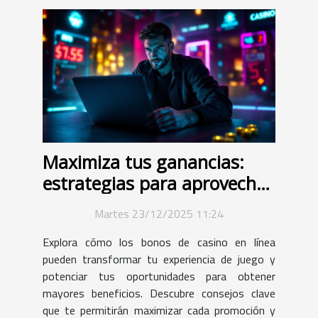
Maximiza tus ganancias:
estrategias para aprovechar
bonos de casino en línea
Martes 23/12/2025 11:24
Explora cómo los bonos de casino en línea
pueden transformar tu experiencia de juego y
potenciar tus oportunidades para obtener
mayores beneficios. Descubre consejos clave
que te permitirán maximizar cada promoción y