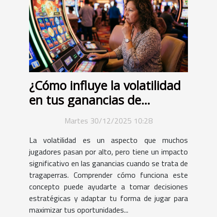
¿Cómo influye la volatilidad
en tus ganancias de
tragaperras?
Martes 30/12/2025 10:28
La volatilidad es un aspecto que muchos
jugadores pasan por alto, pero tiene un impacto
significativo en las ganancias cuando se trata de
tragaperras. Comprender cómo funciona este
concepto puede ayudarte a tomar decisiones
estratégicas y adaptar tu forma de jugar para
maximizar tus oportunidades...