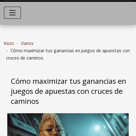
Inicio
Varios
Cómo maximizar tus ganancias en juegos de apuestas con
cruces de caminos
Cómo maximizar tus ganancias en
juegos de apuestas con cruces de
caminos