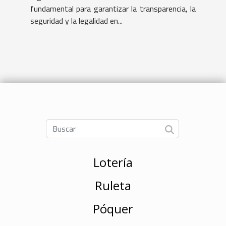
fundamental para garantizar la transparencia, la
seguridad y la legalidad en...
Lotería
Ruleta
Póquer