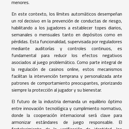
menores.
En este contexto, los límites automáticos desempeñan
un rol decisivo en la prevención de conductas de riesgo,
habilitando a los jugadores a establecer topes diarios,
semanales o mensuales tanto en depósitos como en
pérdidas. Esta funcionalidad, supervisada por reguladores
mediante auditorías y controles continuos, es
fundamental para reducir los efectos negativos
asociados al juego problemático. Como parte integral de
la regulación de casinos online, estos mecanismos
facilitan la intervención temprana y personalizada ante
patrones de comportamiento preocupantes, priorizando
siempre la protección al jugador y su bienestar.
El futuro de la industria demanda un equilibrio óptimo
entre innovación tecnológica y cumplimiento normativo,
donde la cooperación internacional será clave para
armonizar estándares de juego responsable. El
fortalecimiento de la verificación de identidad, los