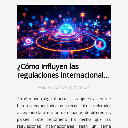
¿Cómo influyen las
regulaciones internacionales
en las apuestas online?
Martes 16/12/2025 11:24
En el mundo digital actual, las apuestas online
han experimentado un crecimiento acelerado,
atrayendo la atención de usuarios de diferentes
países. Este fenómeno ha hecho que las
regulaciones internacionales sean un tema