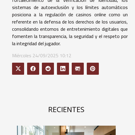
sistemas de autoexclusión y los límites automáticos
posiciona a la regulación de casinos online como un
referente en la defensa de los derechos de los usuarios,
consolidando entornos de entretenimiento digitales que
fomenten la transparencia, la seguridad y el respeto por
la integridad del jugador.
Miércoles 24/09/2025 10:12
RECIENTES