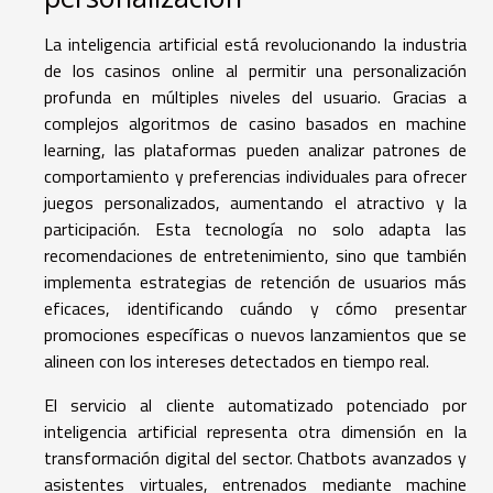
La inteligencia artificial está revolucionando la industria
de los casinos online al permitir una personalización
profunda en múltiples niveles del usuario. Gracias a
complejos algoritmos de casino basados en machine
learning, las plataformas pueden analizar patrones de
comportamiento y preferencias individuales para ofrecer
juegos personalizados, aumentando el atractivo y la
participación. Esta tecnología no solo adapta las
recomendaciones de entretenimiento, sino que también
implementa estrategias de retención de usuarios más
eficaces, identificando cuándo y cómo presentar
promociones específicas o nuevos lanzamientos que se
alineen con los intereses detectados en tiempo real.
El servicio al cliente automatizado potenciado por
inteligencia artificial representa otra dimensión en la
transformación digital del sector. Chatbots avanzados y
asistentes virtuales, entrenados mediante machine