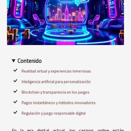
Contenido
Realidad virtual y experiencias inmersivas
Inteligencia artificial para personalización
Blockchain y transparencia en los juegos
Pagos instantáneos y métodos innovadores
Regulación y juego responsable digital
En la era digital actual, los casinos online están