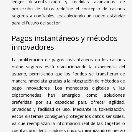
ledger descentralizado y medidas avanzadas de
protección de datos redefine el concepto de casinos
seguros y confiables, estableciendo un nuevo estándar
para el futuro del sector.
Pagos instantáneos y métodos
innovadores
La proliferación de pagos instantáneos en los casinos
online seguros está revolucionando la experiencia del
usuario, permitiendo que los fondos se transfieran de
manera inmediata gracias a la integración de métodos de
pago innovadores. Los monederos digitales y las
criptomonedas han emergido como soluciones
preferidas por su capacidad para ofrecer agilidad,
privacidad y facilidad de uso. Mediante la tokenización,
estos sistemas consiguen proteger los datos sensibles,
ya que reemplazan la información real de las tarjetas o
cuentas por identificadores únicos, minimizando el riesgo