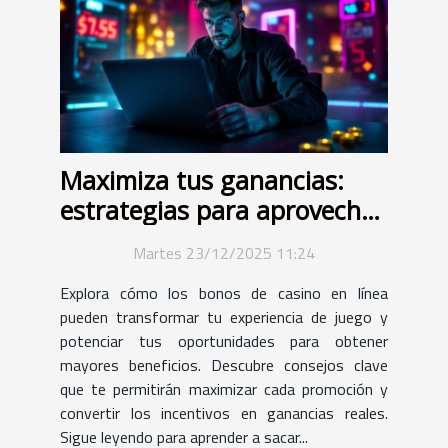
Maximiza tus ganancias:
estrategias para aprovechar
bonos de casino en línea
Martes 23/12/2025 11:24
Explora cómo los bonos de casino en línea
pueden transformar tu experiencia de juego y
potenciar tus oportunidades para obtener
mayores beneficios. Descubre consejos clave
que te permitirán maximizar cada promoción y
convertir los incentivos en ganancias reales.
Sigue leyendo para aprender a sacar...